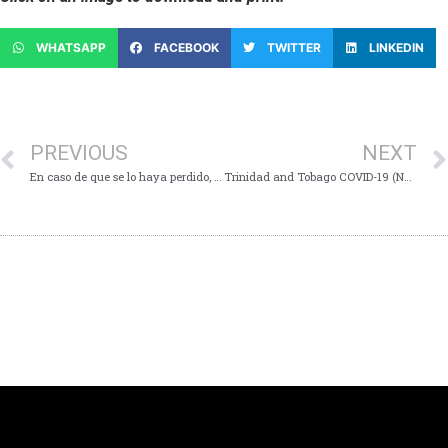
WHATSAPP
FACEBOOK
TWITTER
LINKEDIN
PREVIOUS
NEXT
En caso de que se lo haya perdido, aquí están los aspectos más destacados de la Conferencia de Medios de Comunicación de hoy, organizada por el Primer Ministro Dr. El Honorable Keith Rowley- 9 de mayo de 2020:
Trinidad and Tobago COVID-19 (Novel Coronavirus) Update # 271