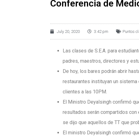
Conferencia de Medio
July 20, 2020
3:42 pm
Puntos c
Las clases de S.E.A. para estudian
padres, maestros, directores y est
De hoy, los bares podrán abrir has
restaurantes instituyan un sistema
clientes a las 10PM.
El Ministro Deyalsingh confirmó q
resultados serán compartidos con e
se dijo que aquellos de TT que pro
El ministro Deyalsingh confirmó q