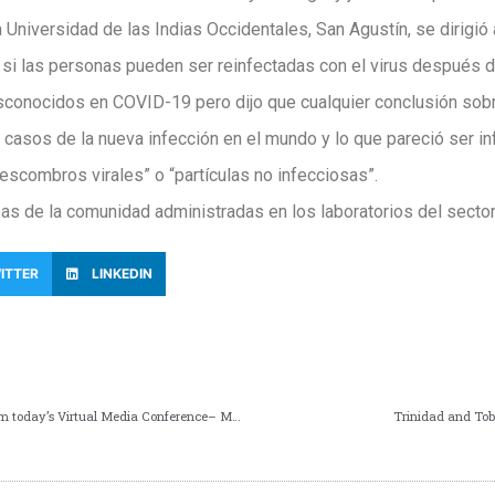
 Universidad de las Indias Occidentales, San Agustín, se dirigió
si las personas pueden ser reinfectadas con el virus después de
conocidos en COVID-19 pero dijo que cualquier conclusión sobre
y casos de la nueva infección en el mundo y lo que pareció ser i
escombros virales” o “partículas no infecciosas”.
s de la comunidad administradas en los laboratorios del sector 
ITTER
LINKEDIN
In case you missed it, here are the Key Points from today’s Virtual Media Conference– Monday July 20th, 2020
Trinidad and Tob