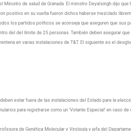
l Ministro de salud de Granada. El ministro Deyalsingh dijo que
on positivo en su vuelta fueron dichos haberse mezclado libre
odos los partidos políticos se aconseja que aseguren que sus p
ntro del del límite de 25 personas. También deben asegurar que
ntena en varias instalaciones de T&T. El siguiente es el desglo
eben estar fuera de las instalaciones del Estado para la elecci
mularios para registrarse como un ‘Votante Especial’ en caso de 
profesora de Genética Molecular y Virología y jefa del Departame