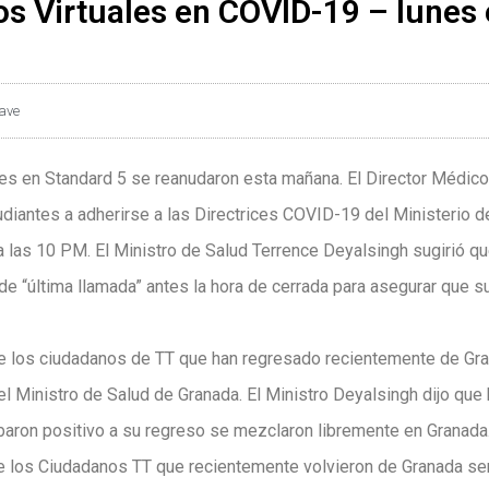
s Virtuales en COVID-19 – lunes e
lave
tes en Standard 5 se reanudaron esta mañana. El Director Médico
udiantes a adherirse a las Directrices COVID-19 del Ministerio d
ta las 10 PM. El Ministro de Salud Terrence Deyalsingh sugirió q
 de “última llamada” antes la hora de cerrada para asegurar que 
ue los ciudadanos de TT que han regresado recientemente de Gr
l Ministro de Salud de Granada. El Ministro Deyalsingh dijo que
baron positivo a su regreso se mezclaron libremente en Granada
ue los Ciudadanos TT que recientemente volvieron de Granada se