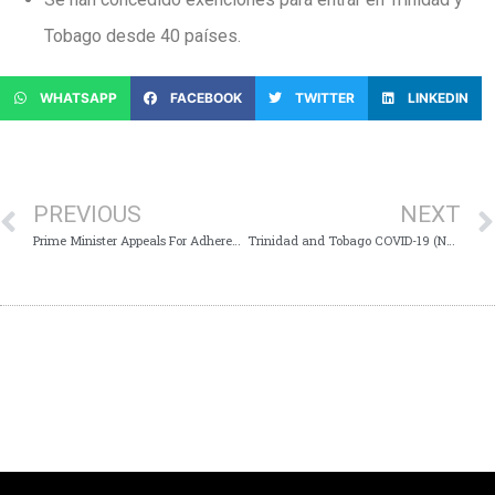
Tobago desde 40 países.
WHATSAPP
FACEBOOK
TWITTER
LINKEDIN
PREVIOUS
NEXT
Prime Minister Appeals For Adherence to COVID-19 Regulations
Trinidad and Tobago COVID-19 (Novel Coronavirus) Update # 371