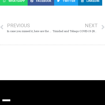
WHATSAPP
FACEBOOK
TWITTER
LINKEDIN
PREVIOUS
NEXT
In case you missed it, here are the Key Points from today’s Virtual Media Conference on COVID-19 – Saturday August 8th 2020
Trinidad and Tobago COVID-19 (Novel Coronavirus) Update # 386